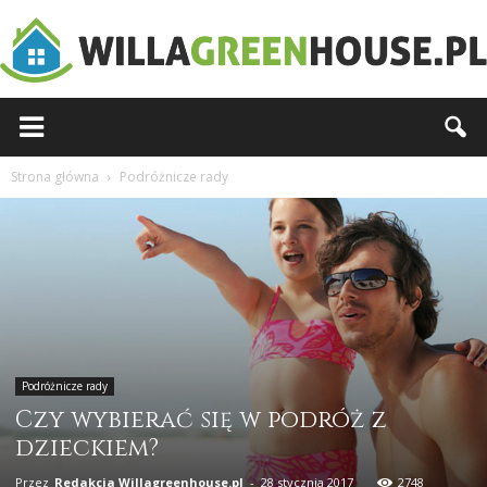
Willagreenhouse.pl
Strona główna
Podróżnicze rady
Podróżnicze rady
Czy wybierać się w podróż z
dzieckiem?
Przez
Redakcja Willagreenhouse.pl
-
28 stycznia 2017
2748