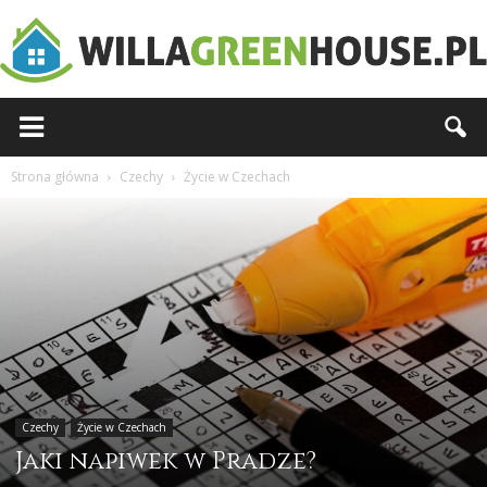
Willagreenhouse.pl
Strona główna
Czechy
Życie w Czechach
Czechy
Życie w Czechach
Jaki napiwek w Pradze?