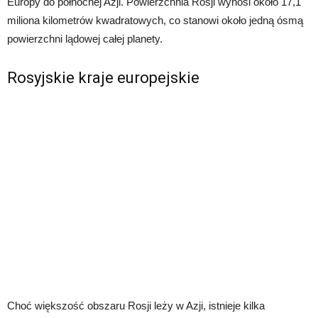
Europy do północnej Azji. Powierzchnia Rosji wynosi około 17,1
miliona kilometrów kwadratowych, co stanowi około jedną ósmą
powierzchni lądowej całej planety.
Rosyjskie kraje europejskie
Choć większość obszaru Rosji leży w Azji, istnieje kilka