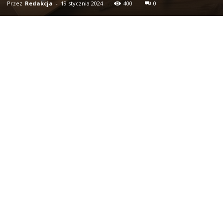
Przez
Redakcja
-
19 stycznia 2024
400
0