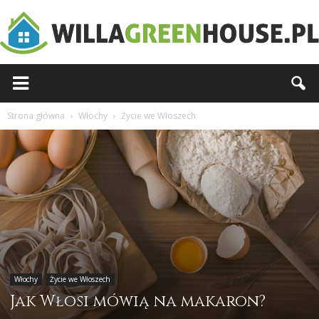
Willagreenhouse.pl
Strona główna
Włochy
Życie we Włoszech
Włochy
Życie we Włoszech
Jak Włosi mówią na makaron?