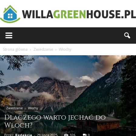
Willagreenhouse.pl
Strona główna
Zwiedzanie
Włochy
Zwiedzanie
Włochy
Dlaczego warto jechać do
Włoch?
Przez
Redakcja
-
29 lipca 2025
326
0