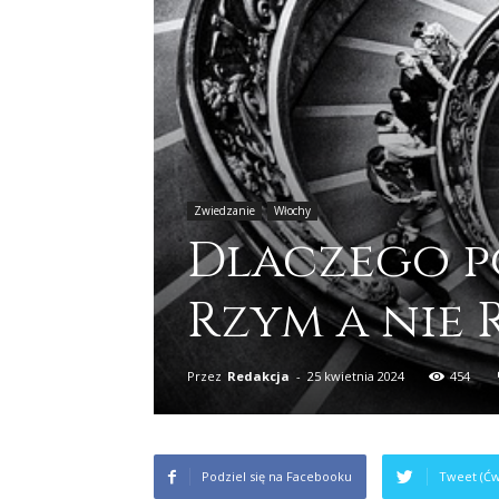
Zwiedzanie
Włochy
Dlaczego p
Rzym a nie
Przez
Redakcja
-
25 kwietnia 2024
454
Podziel się na Facebooku
Tweet (Ćw