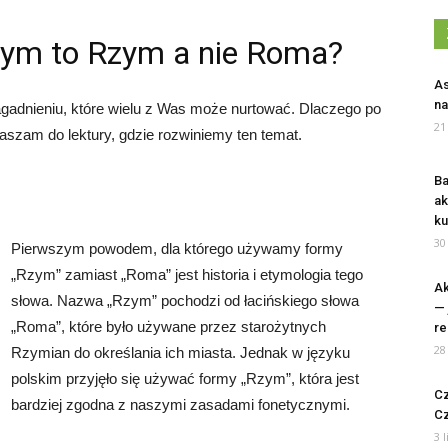
zym to Rzym a nie Roma?
As
na
gadnieniu, które wielu z Was może nurtować. Dlaczego po
21
zam do lektury, gdzie rozwiniemy ten temat.
Ba
ak
ku
30
Pierwszym powodem, dla którego używamy formy
„Rzym” zamiast „Roma” jest historia i etymologia tego
Ak
słowa. Nazwa „Rzym” pochodzi od łacińskiego słowa
— 
„Roma”, które było używane przez starożytnych
re
28
Rzymian do określania ich miasta. Jednak w języku
polskim przyjęło się używać formy „Rzym”, która jest
Cz
bardziej zgodna z naszymi zasadami fonetycznymi.
C
3 