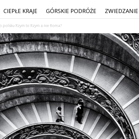
CIEPŁE KRAJE
GÓRSKIE PODRÓŻE
ZWIEDZANIE
o polsku Rzym to Rzym a nie Roma?