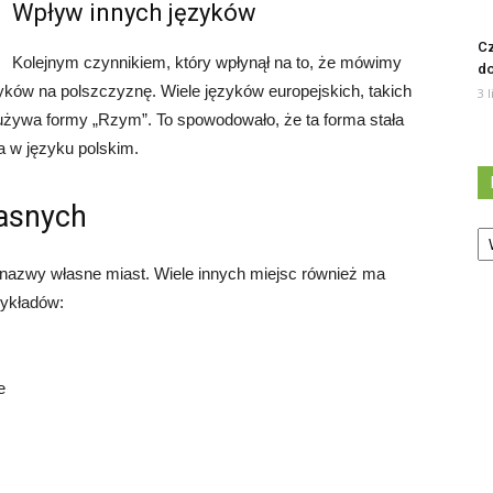
Wpływ innych języków
Cz
Kolejnym czynnikiem, który wpłynął na to, że mówimy
d
yków na polszczyznę. Wiele języków europejskich, takich
3 
ż używa formy „Rzym”. To spowodowało, że ta forma stała
a w języku polskim.
łasnych
Ka
 nazwy własne miast. Wiele innych miejsc również ma
zykładów:
e