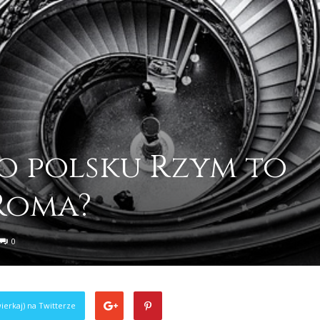
o polsku Rzym to
 Roma?
0
ierkaj) na Twitterze