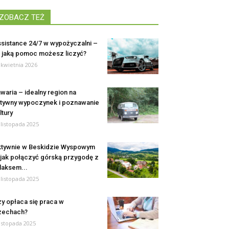
ZOBACZ TEŻ
sistance 24/7 w wypożyczalni –
 jaką pomoc możesz liczyć?
 kwietnia 2026
waria – idealny region na
tywny wypoczynek i poznawanie
ltury
 listopada 2025
tywnie w Beskidzie Wyspowym
jak połączyć górską przygodę z
laksem...
 listopada 2025
y opłaca się praca w
zechach?
listopada 2025