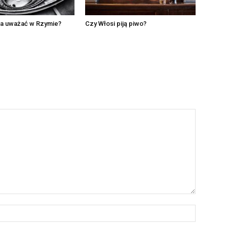
ba uważać w Rzymie?
Czy Włosi piją piwo?