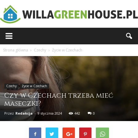
Willagreenhouse.pl
Strona główna
Czechy
Życie w Czechach
Czechy
Życie w Czechach
Czy w Czechach trzeba mieć
maseczki?
Przez
Redakcja
-
9 stycznia 2024
442
0