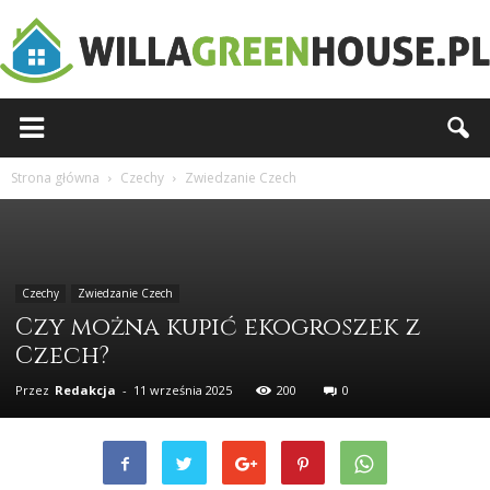
Willagreenhouse.pl
Strona główna
Czechy
Zwiedzanie Czech
Czechy
Zwiedzanie Czech
Czy można kupić ekogroszek z
Czech?
Przez
Redakcja
-
11 września 2025
200
0