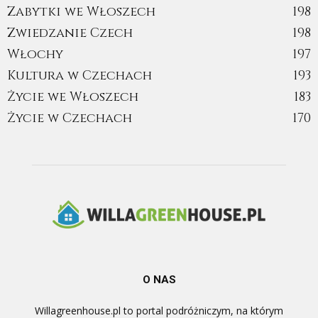
Zabytki we Włoszech
198
Zwiedzanie Czech
198
Włochy
197
Kultura w Czechach
193
Życie we Włoszech
183
Życie w Czechach
170
O NAS
Willagreenhouse.pl to portal podróżniczym, na którym