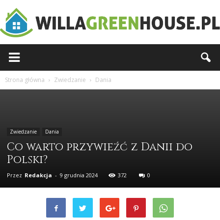
Willagreenhouse.pl
Strona główna
Zwiedzanie
Dania
Zwiedzanie
Dania
Co warto przywieźć z Danii do
Polski?
Przez
Redakcja
-
9 grudnia 2024
372
0